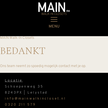
MENU
MAIN Walk-In Closets
BEDANKT
Ons team neemt zo spoedig mogelijk contact met je op.
Locatie
Schoepenweg 35
8243PX | Lelystad
info@mainwalkincloset.nl
0320 211 579