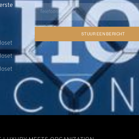
erste
STUUR EEN BERICHT
loset
loset
loset