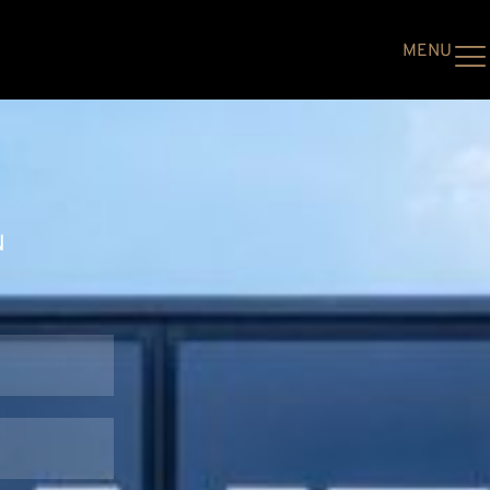
MENU
N