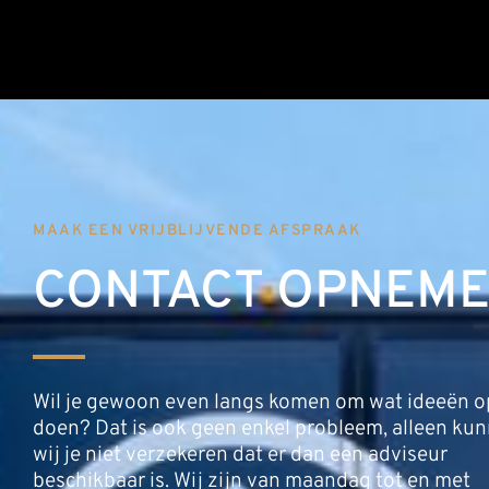
MAAK EEN VRIJBLIJVENDE AFSPRAAK
CONTACT OPNEM
Wil je gewoon even langs komen om wat ideeën o
doen? Dat is ook geen enkel probleem, alleen ku
wij je niet verzekeren dat er dan een adviseur
beschikbaar is. Wij zijn van maandag tot en met