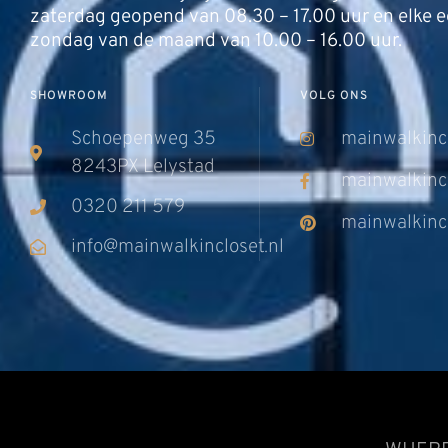
zaterdag geopend van 08.30 – 17.00 uur en elke e
zondag van de maand van 10.00 – 16.00 uur.
SHOWROOM
VOLG ONS
Schoepenweg 35
mainwalkinc
8243PX Lelystad
mainwalkinc
0320 211 579
mainwalkinc
info@mainwalkincloset.nl