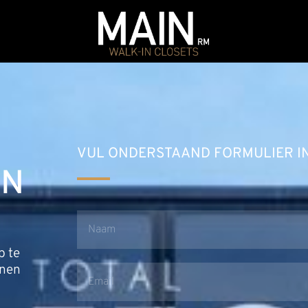
VUL ONDERSTAAND FORMULIER I
EN
p te
nnen