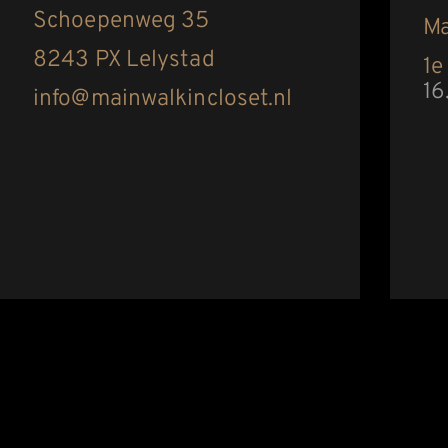
Schoepenweg 35
Ma
8243 PX Lelystad
1e
16
info@mainwalkincloset.nl