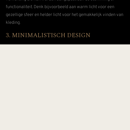
functionaliteit. Denk bijvoorbeeld aan warm licht voor een
gezellige sfeer en helder licht voor het gemakkelijk vinden van
kleding.
3. MINIMALISTISCH DESIGN
Strakke lijnen, neutrale kleuren en een opgeruimde uitstraling
zijn helemaal in. Kies voor een clean design zonder onnodige
tierelantijnen. Minimalisme zorgt niet alleen voor een stijlvolle
uitstraling, maar ook voor een rustige en georganiseerde
omgeving. Combineer dit met slimme opslagoplossingen om
de ruimte optimaal te benutten.
4. INDUSTRIËLE STIJL
Zwarte metalen frames, glazen deuren en stoere afwerkingen
passen perfect in een modern interieur. Combineer dit met
natuurlijke materialen voor een gebalanceerde look. In 2025