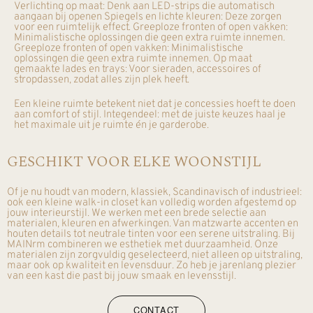
Verlichting op maat: Denk aan LED-strips die automatisch
aangaan bij openen Spiegels en lichte kleuren: Deze zorgen
voor een ruimtelijk effect. Greeploze fronten of open vakken:
Minimalistische oplossingen die geen extra ruimte innemen.
Greeploze fronten of open vakken: Minimalistische
oplossingen die geen extra ruimte innemen. Op maat
gemaakte lades en trays: Voor sieraden, accessoires of
stropdassen, zodat alles zijn plek heeft.
Een kleine ruimte betekent niet dat je concessies hoeft te doen
aan comfort of stijl. Integendeel: met de juiste keuzes haal je
het maximale uit je ruimte én je garderobe.
GESCHIKT VOOR ELKE WOONSTIJL
Of je nu houdt van modern, klassiek, Scandinavisch of industrieel:
ook een kleine walk-in closet kan volledig worden afgestemd op
jouw interieurstijl. We werken met een brede selectie aan
materialen, kleuren en afwerkingen. Van matzwarte accenten en
houten details tot neutrale tinten voor een serene uitstraling. Bij
MAINrm combineren we esthetiek met duurzaamheid. Onze
materialen zijn zorgvuldig geselecteerd, niet alleen op uitstraling,
maar ook op kwaliteit en levensduur. Zo heb je jarenlang plezier
van een kast die past bij jouw smaak en levensstijl.
CONTACT