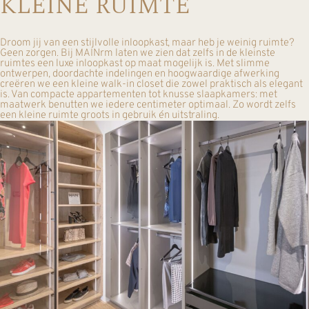
KLEINE RUIMTE
Droom jij van een stijlvolle inloopkast, maar heb je weinig ruimte?
Geen zorgen. Bij MAINrm laten we zien dat zelfs in de kleinste
ruimtes een luxe inloopkast op maat mogelijk is. Met slimme
ontwerpen, doordachte indelingen en hoogwaardige afwerking
creëren we een kleine walk-in closet die zowel praktisch als elegant
is. Van compacte appartementen tot knusse slaapkamers: met
maatwerk benutten we iedere centimeter optimaal. Zo wordt zelfs
een kleine ruimte groots in gebruik én uitstraling.