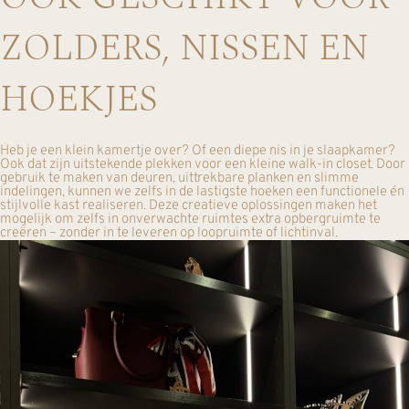
ZOLDERS, NISSEN EN
HOEKJES
Heb je een klein kamertje over? Of een diepe nis in je slaapkamer?
Ook dat zijn uitstekende plekken voor een kleine walk-in closet. Door
gebruik te maken van deuren, uittrekbare planken en slimme
indelingen, kunnen we zelfs in de lastigste hoeken een functionele én
stijlvolle kast realiseren. Deze creatieve oplossingen maken het
mogelijk om zelfs in onverwachte ruimtes extra opbergruimte te
creëren – zonder in te leveren op loopruimte of lichtinval.