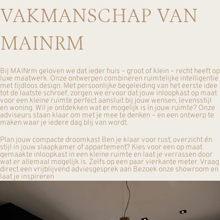
VAKMANSCHAP VAN
MAINRM
Bij MAINrm geloven we dat ieder huis – groot of klein – recht heeft op
luxe maatwerk. Onze ontwerpen combineren ruimtelijke intelligentie
met tijdloos design. Met persoonlijke begeleiding van het eerste idee
tot de laatste schroef, zorgen we ervoor dat jouw inloopkast op maat
voor een kleine ruimte perfect aansluit bij jouw wensen, levensstijl
en woning. Wil je ontdekken wat er mogelijk is in jouw ruimte? Onze
adviseurs staan klaar om met je mee te denken – en een ontwerp te
maken waar je iedere dag blij van wordt.
Plan jouw compacte droomkast Ben je klaar voor rust, overzicht én
stijl in jouw slaapkamer of appartement? Kies voor een op maat
gemaakte inloopkast in een kleine ruimte en laat je verrassen door
wat er allemaal mogelijk is. Zelfs op een paar vierkante meter. Vraag
direct een vrijblijvend adviesgesprek aan Bezoek onze showroom en
laat je inspireren