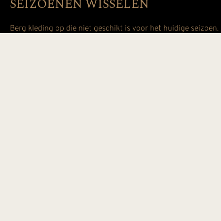
SEIZOENEN WISSELEN
Berg kleding op die niet geschikt is voor het huidige seizoen.
vinden. Gebruik vacuümzakken om seizoensgebonden kleding 
MAXIMALISEER RUIMTE
Maak optimaal gebruik van de ruimte in je kledingkast door 
en gebruik hoekplanken en -rekken om elke centimeter te benu
toegankelijk te maken.
REGELMATIG ONDERHOUD
Houd je kledingkast georganiseerd door regelmatig onderhoud 
ook de staat van je kleding en repareer of vervang beschadigd