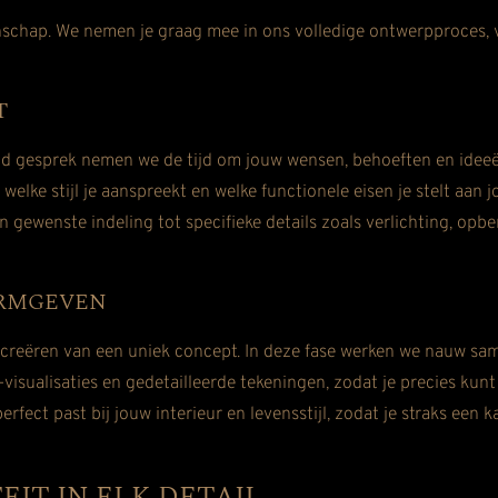
schap. We nemen je graag mee in ons volledige ontwerpproces, v
T
vend gesprek nemen we de tijd om jouw wensen, behoeften en ideeë
welke stijl je aanspreekt en welke functionele eisen je stelt aan 
gewenste indeling tot specifieke details zoals verlichting, opb
ORMGEVEN
 creëren van een uniek concept. In deze fase werken we nauw sam
sualisaties en gedetailleerde tekeningen, zodat je precies kunt
fect past bij jouw interieur en levensstijl, zodat je straks een k
IT IN ELK DETAIL