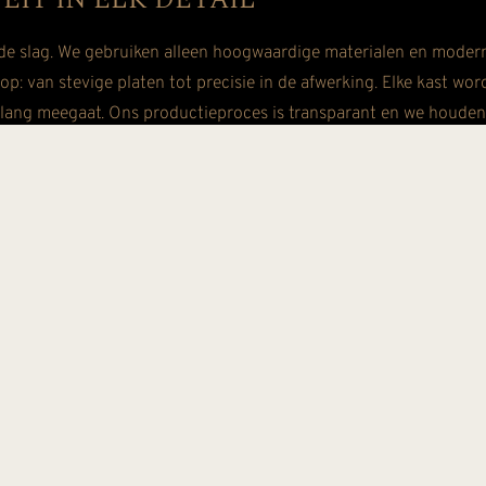
de slag. We gebruiken alleen hoogwaardige materialen en moder
rop: van stevige platen tot precisie in de afwerking. Elke kast wo
nlang meegaat. Ons productieproces is transparant en we houden j
 installatie-team zorgt ervoor dat jouw inloopkast perfect en na
t je zo snel mogelijk kunt genieten van je nieuwe, op maat gemaa
 zodat elk onderdeel precies goed zit en voldoet aan onze hoge 
ERVARINGEN UIT DE PRAKTIJK
nze tevreden klanten. Zo vertelt een van onze klanten hoe de pe
igde om voor MAINrm te kiezen. Een andere klant benadrukte de
 aansloot op het interieur van hun woning. Deze positieve ervar