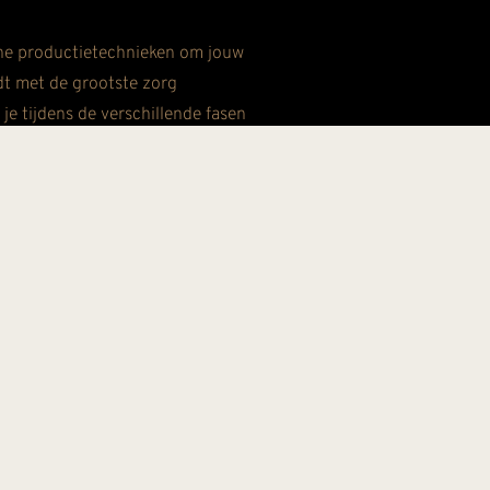
ne productietechnieken om jouw
rdt met de grootste zorg
e tijdens de verschillende fasen
adloos in jouw woning wordt
kte inloopkast. Tijdens de
kwaliteitsnormen.
rsoonlijke benadering tijdens het
 uitstekende samenwerking met
ingen versterken onze toewijding