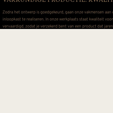
Zodra het ontwerp is goedgekeurd, gaan onze vakmensen aan 
inloopkast te realiseren. In onze werkplaats staat kwaliteit voo
vervaardigd, zodat je verzekerd bent van een product dat jare
van het project op de hoogte van de voortgang.
NAUWKEURIGE MONTAGE INLOOPKAST
De laatste stap in het proces is de montage. Ons professionele
geïntegreerd. We werken efficiënt en met oog voor detail, zoda
installatie besteden we zorgvuldig aandacht aan de afwerking,
KLANTVERHALEN: INSPIRERENDE 
Onze aanpak wordt het beste weerspiegeld in de verhalen van o
consult en de transparantie in het ontwerpproces hen overtu
ons montage-team, die ervoor zorgde dat de inloopkast perfect