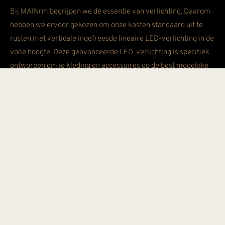
Bij MAINrm begrijpen we de essentie van verlichting. Daarom
hebben we ervoor gekozen om onze kasten standaard uit te
rusten met verticale ingefreesde lineaire LED-verlichting in de
volle hoogte. Deze geavanceerde LED-verlichting is specifiek
ontworpen om je kleding en accessoires op de best mogelijke
manier te verlichten. De verticale LED-verlichting in onze
kasten zorgt voor een gelijkmatige en zachte gloed die de
gehele ruimte verlicht. Dit helpt bij het voorkomen van harde
schaduwen en zorgt ervoor dat elk detail van je kleding en
accessoires prachtig uitgelicht wordt. Of het nu gaat om die
perfecte avondjurk, je favoriete paar schoenen of dat ene
accessoire dat je look helemaal afmaakt, onze verlichting laat
ze op hun best zien.
DE KRACHT VAN VERTICALE
LINEAIRE LED-VERLICHTING