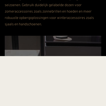
seizoenen. Gebruik duidelijk gelabelde dozen voor
zomeraccessoires zoals zonnebrillen en hoeden en meer
robuuste opbergoplossingen voor winteraccessoires zoals
sjaals en handschoenen.